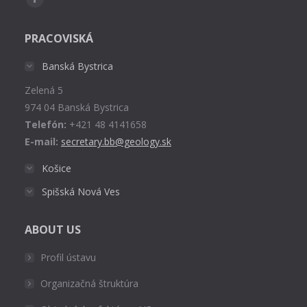
Facebook
page
PRACOVISKÁ
opens
in
Banská Bystrica
new
Zelená 5
window
974 04 Banská Bystrica
Telefón:
+421 48 4141658
E-mail:
secretary.bb@geology.sk
Košice
Spišská Nová Ves
ABOUT US
Profil ústavu
Organizačná štruktúra