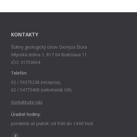
KONTAKTY
Štátny geologický ústav Dionýza Štúra
Mlynská dolina 1, 817 04 Bratislava 11
IČO: 31753604
Telefón:
02 / 59375238 (recepcia),
02 / 54773408 (sekretariát GR)
Kontaktujte nás
Úradné hodiny:
pondelok až piatok: od 9:00 do 14:00 hod.
Find us on: