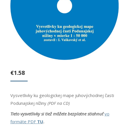
€
1.58
Vysvetlivky ku geologickej mape juhovýchodnej časti
Podunajskej nížiny
(PDF na CD)
Tieto vysvetlivky si tiež môžete bezplatne stiahnuť
vo
formáte PDF
TU
.