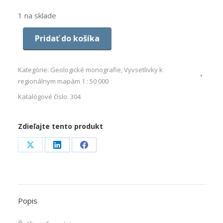
1 na sklade
Pridať do košíka
Kategórie:
Geologické monografie
,
Vyvsetlivky k
regionálnym mapám 1 : 50 000
Katalógové číslo:
304
Zdieľajte tento produkt
Share
Share
Share
on
on
on
X
LinkedIn
Facebook
Popis