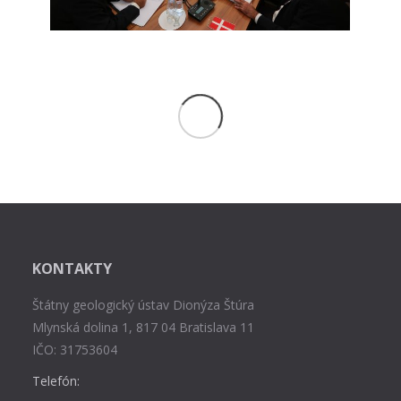
KONTAKTY
Štátny geologický ústav Dionýza Štúra
Mlynská dolina 1, 817 04 Bratislava 11
IČO: 31753604
Telefón: