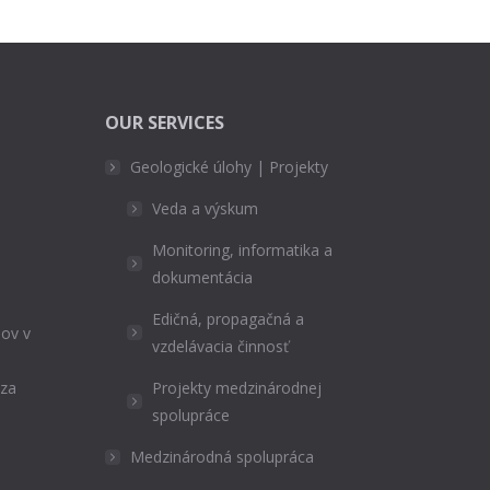
OUR SERVICES
Geologické úlohy | Projekty
Veda a výskum
Monitoring, informatika a
dokumentácia
Edičná, propagačná a
ov v
vzdelávacia činnosť
ýza
Projekty medzinárodnej
spolupráce
Medzinárodná spolupráca