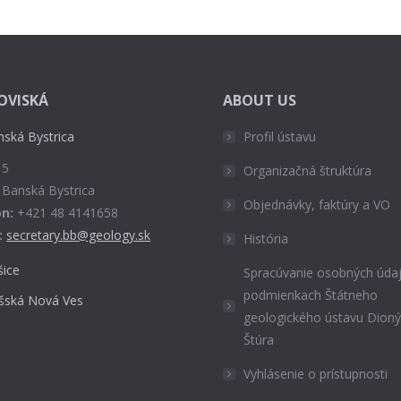
OVISKÁ
ABOUT US
nská Bystrica
Profil ústavu
 5
Organizačná štruktúra
 Banská Bystrica
Objednávky, faktúry a VO
n:
+421 48 4141658
:
secretary.bb@geology.sk
História
šice
Spracúvanie osobných údaj
podmienkach Štátneho
išská Nová Ves
geologického ústavu Dion
Štúra
Vyhlásenie o prístupnosti