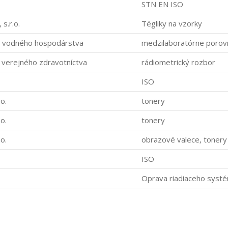
STN EN ISO
s.r.o.
Tégliky na vzorky
 vodného hospodárstva
medzilaboratórne porov
 verejného zdravotníctva
rádiometrický rozbor
ISO
o.
tonery
o.
tonery
o.
obrazové valece, tonery
ISO
Oprava riadiaceho systé