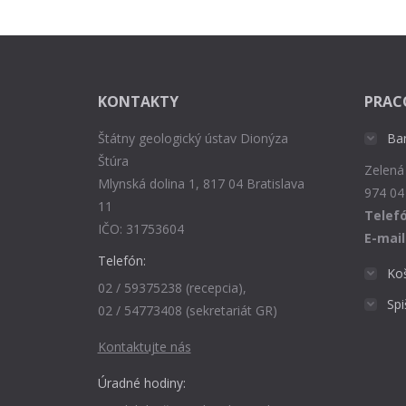
KONTAKTY
PRAC
Štátny geologický ústav Dionýza
Ba
Štúra
Zelená
Mlynská dolina 1, 817 04 Bratislava
974 04
11
Telefó
IČO: 31753604
E-mail
Telefón:
Ko
02 / 59375238 (recepcia),
Sp
02 / 54773408 (sekretariát GR)
Kontaktujte nás
Úradné hodiny: