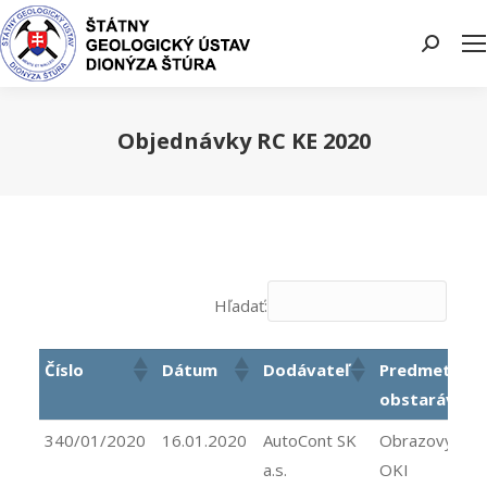
Search:
Objednávky RC KE 2020
You are here:
Hľadať:
Číslo
Dátum
Dodávateľ
Predmet
obstarávani
340/01/2020
16.01.2020
AutoCont SK
Obrazový val
a.s.
OKI