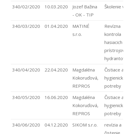
340/02/2020
10.03.2020
Jozef Bažina
Školenie vodič
- OK - TIP
340/03/2020
01.04.2020
MATINÉ
Revízna
s.r.o.
kontrola
hasiacich
prístrojov a
hydrantov
340/04/2020
22.04.2020
Magdaléna
Čistiace a
Kokoruďová,
hygienické
REPROS
potreby
340/05/2020
16.06.2020
Magdaléna
Čistiace a
Kokoruďová,
hygienické
REPROS
potreby
340/06/2020
04.12.2020
SIKOM s.r.o.
revízia a
čistenie