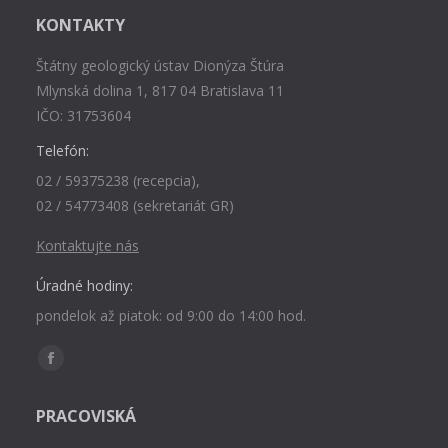
KONTAKTY
Štátny geologický ústav Dionýza Štúra
Mlynská dolina 1, 817 04 Bratislava 11
IČO: 31753604
Telefón:
02 / 59375238 (recepcia),
02 / 54773408 (sekretariát GR)
Kontaktujte nás
Úradné hodiny:
pondelok až piatok: od 9:00 do 14:00 hod.
Find us on:
Facebook
page
PRACOVISKÁ
opens
in