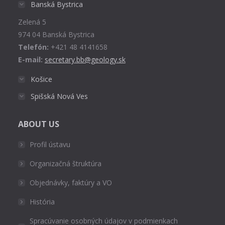
Banská Bystrica
new
Zelená 5
window
974 04 Banská Bystrica
Telefón:
+421 48 4141658
E-mail:
secretary.bb@geology.sk
Košice
Spišská Nová Ves
ABOUT US
Profil ústavu
Organizačná štruktúra
Objednávky, faktúry a VO
História
Spracúvanie osobných údajov v podmienkach