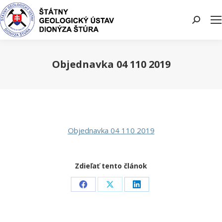
Search:
Objednavka 04 110 2019
You are here:
Objednavka 04 110 2019
Zdieľať tento článok
Share
Share
Share
on
on
on
Facebook
X
LinkedIn