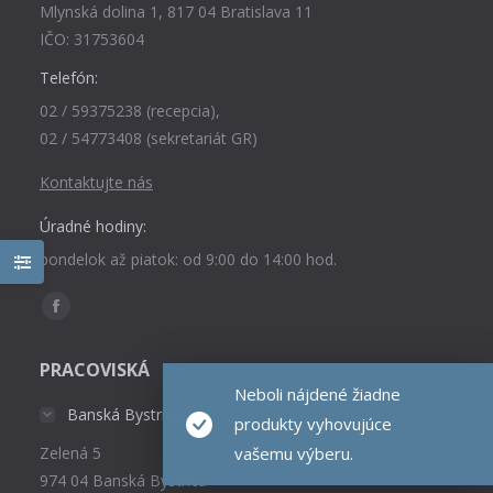
Mlynská dolina 1, 817 04 Bratislava 11
IČO: 31753604
Telefón:
02 / 59375238 (recepcia),
02 / 54773408 (sekretariát GR)
Kontaktujte nás
Úradné hodiny:
pondelok až piatok: od 9:00 do 14:00 hod.
Find us on:
Facebook
page
PRACOVISKÁ
opens
Neboli nájdené žiadne
in
Banská Bystrica
produkty vyhovujúce
new
vašemu výberu.
Zelená 5
window
974 04 Banská Bystrica