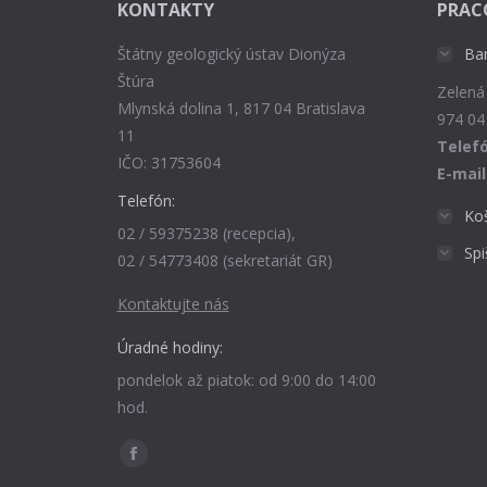
KONTAKTY
PRAC
Štátny geologický ústav Dionýza
Ba
Štúra
Zelená
Mlynská dolina 1, 817 04 Bratislava
974 04
11
Telefó
IČO: 31753604
E-mail
Telefón:
Ko
02 / 59375238 (recepcia),
Sp
02 / 54773408 (sekretariát GR)
Kontaktujte nás
Úradné hodiny:
pondelok až piatok: od 9:00 do 14:00
hod.
Find us on:
Facebook