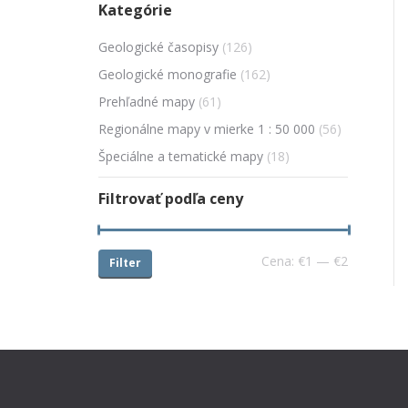
Kategórie
Geologické časopisy
(126)
Geologické monografie
(162)
Prehľadné mapy
(61)
Regionálne mapy v mierke 1 : 50 000
(56)
Špeciálne a tematické mapy
(18)
Filtrovať podľa ceny
Cena:
€1
—
€2
Filter