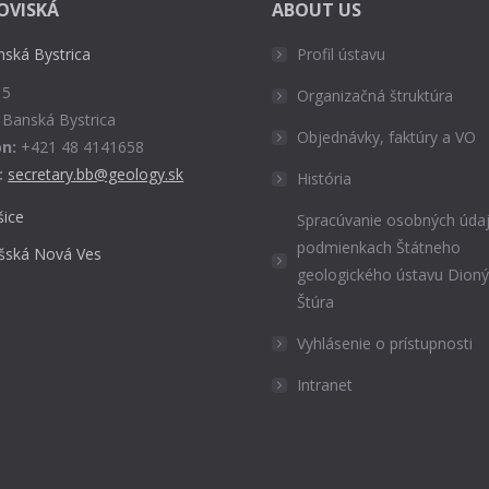
OVISKÁ
ABOUT US
nská Bystrica
Profil ústavu
 5
Organizačná štruktúra
 Banská Bystrica
Objednávky, faktúry a VO
n:
+421 48 4141658
:
secretary.bb@geology.sk
História
šice
Spracúvanie osobných údaj
podmienkach Štátneho
išská Nová Ves
geologického ústavu Dion
Štúra
Vyhlásenie o prístupnosti
Intranet