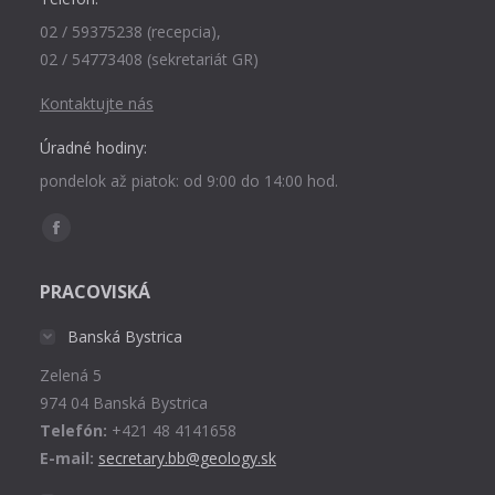
02 / 59375238 (recepcia),
02 / 54773408 (sekretariát GR)
Kontaktujte nás
Úradné hodiny:
pondelok až piatok: od 9:00 do 14:00 hod.
Find us on:
Facebook
page
PRACOVISKÁ
opens
in
Banská Bystrica
new
Zelená 5
window
974 04 Banská Bystrica
Telefón:
+421 48 4141658
E-mail:
secretary.bb@geology.sk