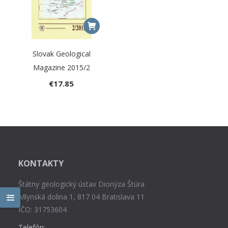
Slovak Geological
Magazine 2015/2
€
17.85
KONTAKTY
Štátny geologický ústav Dionýza Štúra
Mlynská dolina 1, 817 04 Bratislava 11
IČO: 31753604
Telefón: