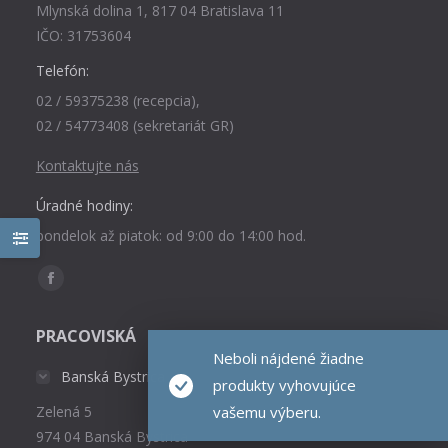
Mlynská dolina 1, 817 04 Bratislava 11
IČO: 31753604
Telefón:
02 / 59375238 (recepcia),
02 / 54773408 (sekretariát GR)
Kontaktujte nás
Úradné hodiny:
pondelok až piatok: od 9:00 do 14:00 hod.
Find us on:
Facebook
page
PRACOVISKÁ
opens
Neboli nájdené žiadne
in
Banská Bystrica
produkty vyhovujúce
new
vašemu výberu.
Zelená 5
window
974 04 Banská Bystrica