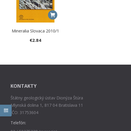
Mineralia Slovaca 2010/1
€
2.84
KONTAKTY
Štátny geologický ústav Dionýza Štúra
Mlynská dolina 1, 817 04 Bratislava 11
IČO: 31753604
Telefón: