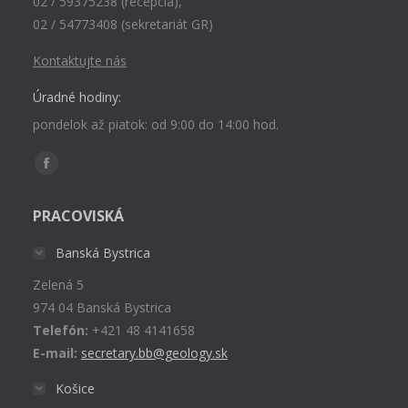
02 / 59375238 (recepcia),
02 / 54773408 (sekretariát GR)
Kontaktujte nás
Úradné hodiny:
pondelok až piatok: od 9:00 do 14:00 hod.
Find us on:
Facebook
page
PRACOVISKÁ
opens
in
Banská Bystrica
new
Zelená 5
window
974 04 Banská Bystrica
Telefón:
+421 48 4141658
E-mail:
secretary.bb@geology.sk
Košice