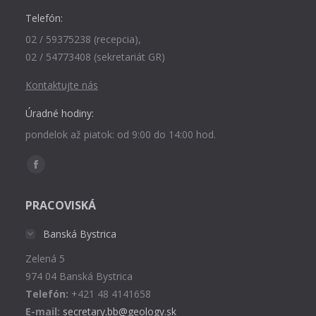
Telefón:
02 / 59375238 (recepcia),
02 / 54773408 (sekretariát GR)
Kontaktujte nás
Úradné hodiny:
pondelok až piatok: od 9:00 do 14:00 hod.
Find us on:
Facebook
page
PRACOVISKÁ
opens
in
Banská Bystrica
new
Zelená 5
window
974 04 Banská Bystrica
Telefón:
+421 48 4141658
E-mail:
secretary.bb@geology.sk