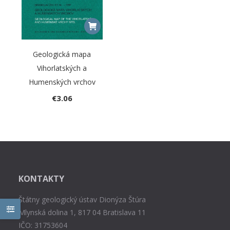
Geologická mapa
Vihorlatských a
Humenských vrchov
€
3.06
KONTAKTY
Štátny geologický ústav Dionýza Štúra
Mlynská dolina 1, 817 04 Bratislava 11
IČO: 31753604