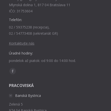
Mlynská dolina 1, 817 04 Bratislava 11
IČO: 31753604
Telefón:
02 / 59375238 (recepcia),
02 / 54773408 (sekretariát GR)
Kontaktujte nás
Úradné hodiny:
pondelok až piatok: od 9:00 do 14:00 hod.
Find us on:
Facebook
page
PRACOVISKÁ
opens
in
Banská Bystrica
new
Zelená 5
window
974 04 Banská Bystrica