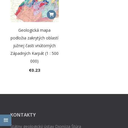
Geologická mapa
podložia zakrytých oblastí
južnej časti vnútorných
Západných Karpát (1 : 500
000)
€
0.23
KONTAKTY
Štátny geologický ústav Dionýza Štúra