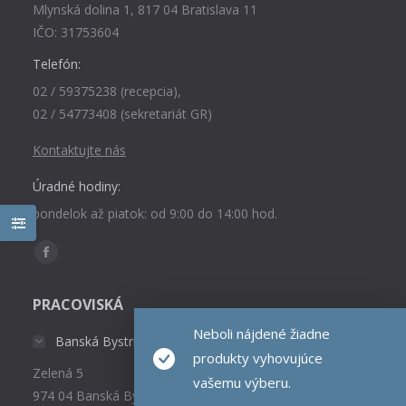
Mlynská dolina 1, 817 04 Bratislava 11
IČO: 31753604
Telefón:
02 / 59375238 (recepcia),
02 / 54773408 (sekretariát GR)
Kontaktujte nás
Úradné hodiny:
pondelok až piatok: od 9:00 do 14:00 hod.
Find us on:
Facebook
page
PRACOVISKÁ
opens
Neboli nájdené žiadne
in
Banská Bystrica
new
produkty vyhovujúce
Zelená 5
window
vašemu výberu.
974 04 Banská Bystrica