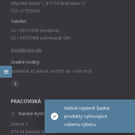
Mlynská dolina 1, 817 04 Bratislava 11
IČO: 31753604
Telefón:
02 / 59375238 (recepcia),
02 / 54773408 (sekretariát GR)
Kontaktujte nás
Úradné hodiny:
pondelok až piatok: od 9:00 do 14:00 hod.
Find us on:
Facebook
page
PRACOVISKÁ
opens
Neboli nájdené žiadne
in
Banská Bystrica
produkty vyhovujúce
new
vašemu výberu.
Zelená 5
window
974 04 Banská Bystrica