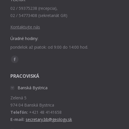
02 / 59375238 (recepcia),
02 / 54773408 (sekretariát GR)
Kontaktujte nás
Úradné hodiny:
pondelok až piatok: od 9:00 do 14:00 hod.
Find us on:
Facebook
page
PRACOVISKÁ
opens
in
Banská Bystrica
new
Zelená 5
window
974 04 Banská Bystrica
Telefón:
+421 48 4141658
E-mail:
secretary.bb@geology.sk