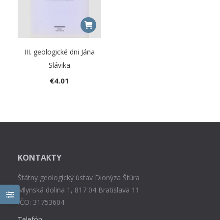
III. geologické dni Jána
Slávika
€
4.01
KONTAKTY
Štátny geologický ústav Dionýza Štúra
Mlynská dolina 1, 817 04 Bratislava 11
IČO: 31753604
Telefón: