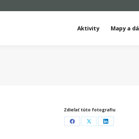
Aktivity
Mapy a d
Zdieľať túto fotografiu
Share
Share
Share
on
on
on