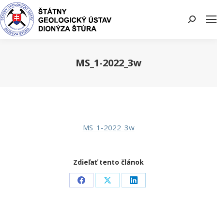
Search:
MS_1-2022_3w
You are here:
MS_1-2022_3w
Zdieľať tento článok
Share
Share
Share
on
on
on
Facebook
X
LinkedIn