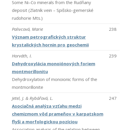
Some Ni–Co minerals from the Rudňany
deposit (Zlatník vein – Spišsko-gemerské
rudohorie Mts.)
Palivcová, Marie
238
Význam petrografických struktur
krystalických hornin pro geochemii
Horváth, I.
239
Dehydroxylácia monoiónových foriem
montmorillonitu
Dehydroxylation of monoionic forms of the
montmorillonite
Jetel, J. & Rybářová, L.
247
Asociačná analýza vzťahu medzi
chemizmom vôd prameňov v karpatskom
flyši a morfologickou pozíciou
Association analysis of the relation between