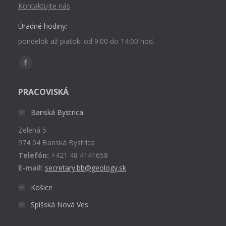
Kontaktujte nás
Úradné hodiny:
pondelok až piatok: od 9:00 do 14:00 hod.
Find us on:
Facebook
page
PRACOVISKÁ
opens
in
Banská Bystrica
new
Zelená 5
window
974 04 Banská Bystrica
Telefón:
+421 48 4141658
E-mail:
secretary.bb@geology.sk
Košice
Spišská Nová Ves