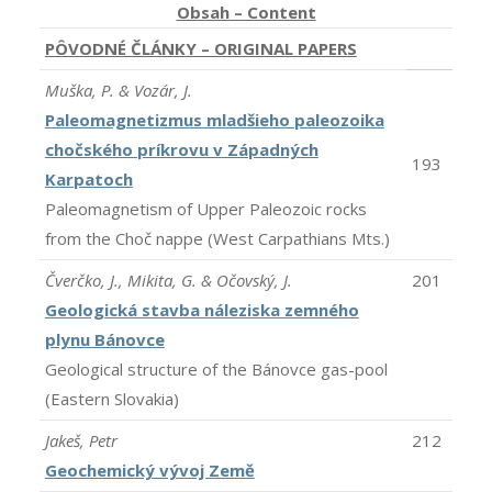
Obsah – Content
PÔVODNÉ ČLÁNKY – ORIGINAL PAPERS
Muška, P. & Vozár, J.
Paleomagnetizmus mladšieho paleozoika
chočského príkrovu v Západných
193
Karpatoch
Paleomagnetism of Upper Paleozoic rocks
from the Choč nappe (West Carpathians Mts.)
Čverčko, J., Mikita, G. & Očovský, J.
201
Geologická stavba náleziska zemného
plynu Bánovce
Geological structure of the Bánovce gas-pool
(Eastern Slovakia)
Jakeš, Petr
212
Geochemický vývoj Země