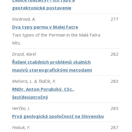
geotektonické postavenie
Vozárová, A.
277
Dva typy permu v Malej Fatre
Two types of the Permian in the Malá Fatra
Mts.
Drozd, Karel
282
Řešení stabilních problémů skalních
masívů stereografickými metodami
Melioris, L. & Tkáčik, P.
283
RNDr. Anton Porubský, CSc.,
šesťdesiatročný
Herčko, I.
285
Prvá geologická spoločnosť na Slovensku
Fediuk, F.
287