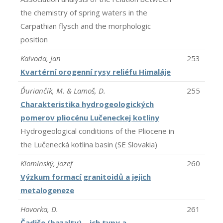
the chemistry of spring waters in the
Carpathian flysch and the morphologic
position
Kalvoda, Jan
253
Kvartérní orogenní rysy reliéfu Himaláje
Ďuriančík, M. & Lamoš, D.
255
Charakteristika hydrogeologických
pomerov pliocénu Lučeneckej kotliny
Hydrogeological conditions of the Pliocene in
the Lučenecká kotlina basin (SE Slovakia)
Klomínský, Jozef
260
Výzkum formací granitoidů a jejich
metalogeneze
Hovorka, D.
261
Čadiče (bazalty) – ich typy a