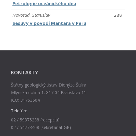
Petrologie oceánického dna
Novosad, Stanislav
288
Sesuvy v povodí Mantara v Peru
KONTAKTY
Štátny geologický ústav Dionýza Štúra
Mlynská dolina 1, 817 04 Bratislava 11
IČO: 31753604
Telefón:
02 / 59375238 (recepcia),
02 / 54773408 (sekretariát GR)