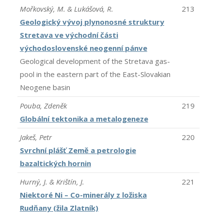
Mořkovský, M. & Lukášová, R.
213
Geologický vývoj plynonosné struktury
Stretava ve východní části
východoslovenské neogenní pánve
Geological development of the Stretava gas-
pool in the eastern part of the East-Slovakian
Neogene basin
Pouba, Zdeněk
219
Globální tektonika a metalogeneze
Jakeš, Petr
220
Svrchní plášť Země a petrologie
bazaltických hornin
Hurný, J. & Krištín, J.
221
Niektoré Ni – Co-minerály z ložiska
Rudňany (žila Zlatník)