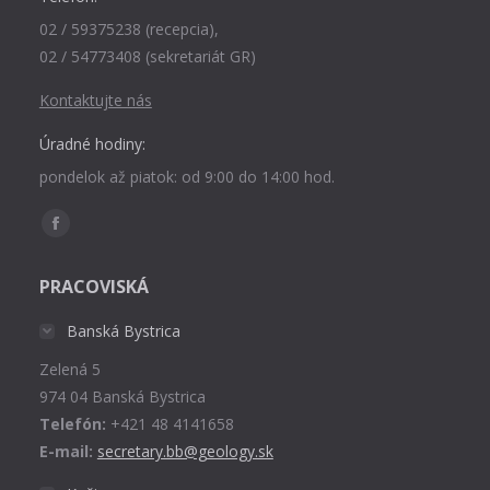
02 / 59375238 (recepcia),
02 / 54773408 (sekretariát GR)
Kontaktujte nás
Úradné hodiny:
pondelok až piatok: od 9:00 do 14:00 hod.
Find us on:
Facebook
page
PRACOVISKÁ
opens
in
Banská Bystrica
new
Zelená 5
window
974 04 Banská Bystrica
Telefón:
+421 48 4141658
E-mail:
secretary.bb@geology.sk