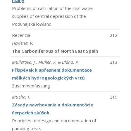
nížiny
Problems of calculation of thermal water
supplies of central depression of the
Podunajská lowland
Recenzia
212
Havlena, V.
The Carboniferous of North East Spain
Müllerová, J., Müller, K. & Bláha, P.
213
Příspěvek k upřesnení dokumentace
mělkých hydrogeologických vrtů
Zusammenfassung
Mucha, I.
219
Zásady navrhovania a dokumentácie
čerpacích skúšok
Principles of design and documentation of
pumping tests