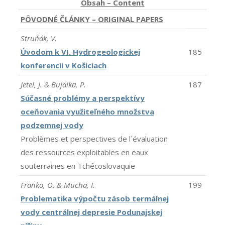
Obsah – Content
PÔVODNÉ ČLÁNKY – ORIGINAL PAPERS
Struňák, V.
Úvodom k VI. Hydrogeologickej
185
konferencii v Košiciach
Jetel, J. & Bujalka, P.
187
Súčasné problémy a perspektívy
oceňovania využiteľného množstva
podzemnej vody
Problèmes et perspectives de l´évaluation
des ressources exploitables en eaux
souterraines en Tchécoslovaquie
Franko, O. & Mucha, I.
199
Problematika výpočtu zásob termálnej
vody centrálnej depresie Podunajskej