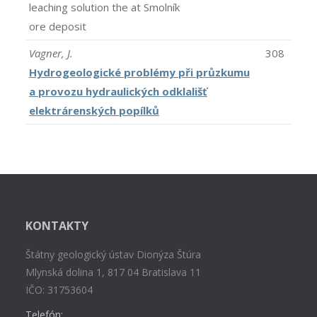
leaching solution the at Smolník
ore deposit
Vagner, J.
308
Hydrogeologické problémy při průzkumu
a provozu hydraulických odklališť
elektrárenských popílků
KONTAKTY
Štátny geologický ústav Dionýza Štúra
Mlynská dolina 1, 817 04 Bratislava 11
IČO: 31753604
Telefón: