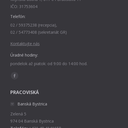
IČO: 31753604
Telefón:
02 / 59375238 (recepcia),
02 / 54773408 (sekretariát GR)
Kontaktujte nás
Úradné hodiny:
pondelok až piatok: od 9:00 do 14:00 hod.
Find us on:
Facebook
page
PRACOVISKÁ
opens
in
Banská Bystrica
new
Zelená 5
window
974 04 Banská Bystrica