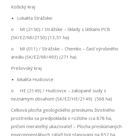
Košický kraj
Lokalita Strážske:
o MI (2150) / Strážske – Sklady s látkami PCB
(SK/EZ/MI/2150) (13,51 ha)
o MI (011) / Strážske – Chemko – časť výrobného
areálu (SK/EZ/MI/493) (271 ha)
Prešovský kraj
lokalita Hudcovce
o HE (2149) / Hudcovce – zakopané sudy s
neznámym obsahom (SK/EZ/HE/2149) (568 ha)
Celková plocha geologického prieskumu životného
prostredia sa predpokladá o rozlohe cca 878 ha,
pričom merateľný ukazovateľ – Plocha preskúmaných
environmentálnych záťaží bol stanovaný na 852 ha.