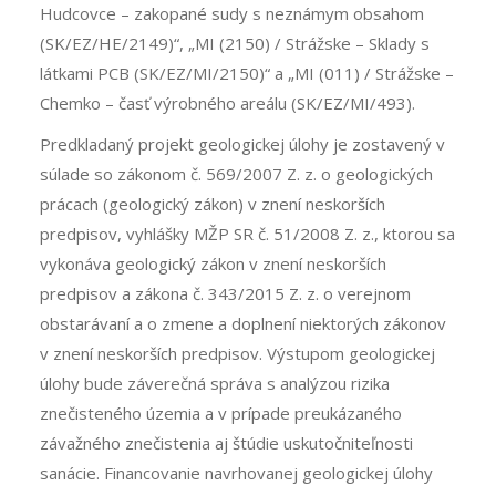
Hudcovce – zakopané sudy s neznámym obsahom
(SK/EZ/HE/2149)“, „MI (2150) / Strážske – Sklady s
látkami PCB (SK/EZ/MI/2150)“ a „MI (011) / Strážske –
Chemko – časť výrobného areálu (SK/EZ/MI/493).
Predkladaný projekt geologickej úlohy je zostavený v
súlade so zákonom č. 569/2007 Z. z. o geologických
prácach (geologický zákon) v znení neskorších
predpisov, vyhlášky MŽP SR č. 51/2008 Z. z., ktorou sa
vykonáva geologický zákon v znení neskorších
predpisov a zákona č. 343/2015 Z. z. o verejnom
obstarávaní a o zmene a doplnení niektorých zákonov
v znení neskorších predpisov. Výstupom geologickej
úlohy bude záverečná správa s analýzou rizika
znečisteného územia a v prípade preukázaného
závažného znečistenia aj štúdie uskutočniteľnosti
sanácie. Financovanie navrhovanej geologickej úlohy