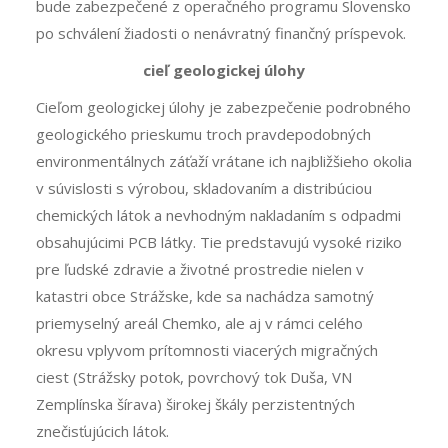
bude zabezpečené z operačného programu Slovensko
po schválení žiadosti o nenávratný finančný príspevok.
cieľ geologickej úlohy
Cieľom geologickej úlohy je zabezpečenie podrobného
geologického prieskumu troch pravdepodobných
environmentálnych záťaží vrátane ich najbližšieho okolia
v súvislosti s výrobou, skladovaním a distribúciou
chemických látok a nevhodným nakladaním s odpadmi
obsahujúcimi PCB látky. Tie predstavujú vysoké riziko
pre ľudské zdravie a životné prostredie nielen v
katastri obce Strážske, kde sa nachádza samotný
priemyselný areál Chemko, ale aj v rámci celého
okresu vplyvom prítomnosti viacerých migračných
ciest (Strážsky potok, povrchový tok Duša, VN
Zemplínska šírava) širokej škály perzistentných
znečisťujúcich látok.