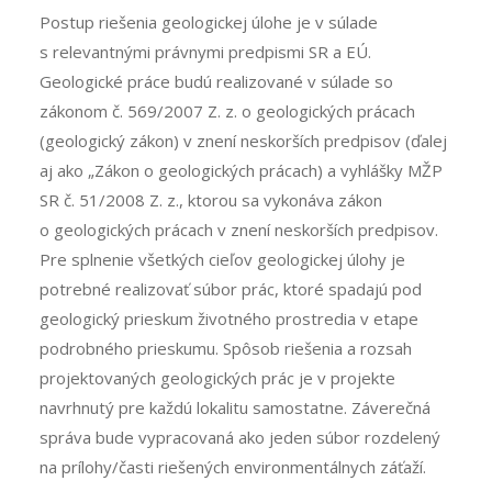
Postup riešenia geologickej úlohe je v súlade
s relevantnými právnymi predpismi SR a EÚ.
Geologické práce budú realizované v súlade so
zákonom č. 569/2007 Z. z. o geologických prácach
(geologický zákon) v znení neskorších predpisov (ďalej
aj ako „Zákon o geologických prácach) a vyhlášky MŽP
SR č. 51/2008 Z. z., ktorou sa vykonáva zákon
o geologických prácach v znení neskorších predpisov.
Pre splnenie všetkých cieľov geologickej úlohy je
potrebné realizovať súbor prác, ktoré spadajú pod
geologický prieskum životného prostredia v etape
podrobného prieskumu. Spôsob riešenia a rozsah
projektovaných geologických prác je v projekte
navrhnutý pre každú lokalitu samostatne. Záverečná
správa bude vypracovaná ako jeden súbor rozdelený
na prílohy/časti riešených environmentálnych záťaží.