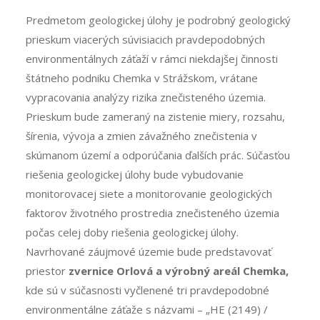
Predmetom geologickej úlohy je podrobný geologický
prieskum viacerých súvisiacich pravdepodobných
environmentálnych záťaží v rámci niekdajšej činnosti
štátneho podniku Chemka v Strážskom, vrátane
vypracovania analýzy rizika znečisteného územia.
Prieskum bude zameraný na zistenie miery, rozsahu,
šírenia, vývoja a zmien závažného znečistenia v
skúmanom území a odporúčania ďalších prác. Súčasťou
riešenia geologickej úlohy bude vybudovanie
monitorovacej siete a monitorovanie geologických
faktorov životného prostredia znečisteného územia
počas celej doby riešenia geologickej úlohy.
Navrhované záujmové územie bude predstavovať
priestor
zvernice Orlová a výrobný areál Chemka,
kde sú v súčasnosti vyčlenené tri pravdepodobné
environmentálne záťaže s názvami – „HE (2149) /