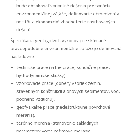
bude obsahovať variantné riešenia pre sanáciu
environmentálnej záťaže, definovanie obmedzení a
neistôt a ekonomické zhodnotenie navrhovaných
riešení.
Špecifikácia geologických výkonov pre skúmané
pravdepodobné environmentálne záťaže je definovaná
nasledovne:
technické práce (vrtné práce, sondážne práce,
hydrodynamické skúšky),
vzorkovacie práce (odbery vzoriek zemín,
stavebných konštrukcií a dnových sedimentov, vôd,
pôdneho vzduchu),
geofyzikálne práce (nedeštruktívne povrchové
merania),
terénne merania (stanovenie základných
parametrov vody, režimové merania,