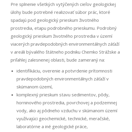
Pre splnenie všetkých vytýčených cieľov geologickej
úlohy bude potrebné realizovať súbor prác, ktoré
spadajú pod geologický prieskum životného
prostredia, etapu podrobného prieskumu. Podrobný
geologický prieskum životného prostredia v území
viacerých pravdepodobných environmentálnych záťaží
v areáli bývalého štátneho podniku Chemko Strážske a
priľahlej zalesnenej oblasti, bude zameraný na:
identifikáciu, overenie a potvrdenie prítomnosti
pravdepodobných environmentálnych záťaží v
skúmanom území,
komplexný prieskum stavu sedimentov, pôdy,
horninového prostredia, povrchovej a podzemnej
vody, ako aj pôdneho vzduchu v skúmanom území
využívajúci geochemické, technické, meračské,
laboratórne a iné geologické práce,