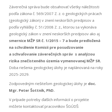
Záverečná správa bude obsahovať všetky náležitosti
podľa zákona č. 569/2007 Z. z. o geologických prácach
(geologický zákon) v znení neskorších predpisov a
podľa vyhlášky č. 51/2008 Z. z., ktorou sa vykonáva
geologický zákon v znení neskorších predpisov ako aj
smernice MŽP SR č. 1/2015 – 7 a bude predložená
na schválenie Komisii pre posudzovanie
a schvaľovanie záverečných správ s analýzou
rizika znečisteného územia vymenovanej MŽP SR.
Doba riešenia geologickej úlohy je naplánovaná na roky
2025-2029.
Zodpovedným riešiteľom geologickej úlohy je
doc.
Mgr. Peter Šottník, PhD.
V prípade potreby ďalších informácií o projekte
môžete kontaktovať pracovníkov ŠGÚDŠ: