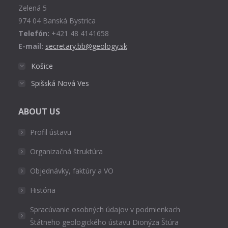
Zelená 5
window
974 04 Banská Bystrica
Telefón:
+421 48 4141658
E-mail:
secretary.bb@geology.sk
Košice
Spišská Nová Ves
ABOUT US
Profil ústavu
Organizačná štruktúra
Objednávky, faktúry a VO
História
Spracúvanie osobných údajov v podmienkach
Štátneho geologického ústavu Dionýza Štúra