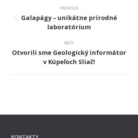
Album
PREVIOUS
navigation
Galapágy – unikátne prírodné
Previous
laboratórium
album:
NEXT
Otvorili sme Geologický informátor
Next
v Kúpeľoch Sliač!
album:
KONTAKTY