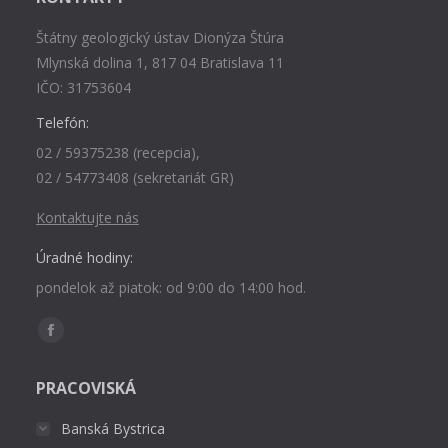
Štátny geologický ústav Dionýza Štúra
Mlynská dolina 1, 817 04 Bratislava 11
IČO: 31753604
Telefón:
02 / 59375238 (recepcia),
02 / 54773408 (sekretariát GR)
Kontaktujte nás
Úradné hodiny:
pondelok až piatok: od 9:00 do 14:00 hod.
Find us on:
Facebook
page
PRACOVISKÁ
opens
in
Banská Bystrica
new