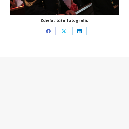
Zdieľať túto fotografiu
Share
Share
Share
on
on
on
Facebook
X
LinkedIn