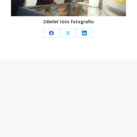
Zdieľať túto fotografiu
Share
Share
Share
on
on
on
Facebook
X
LinkedIn