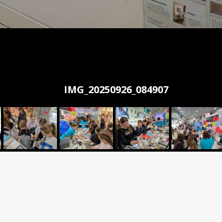
IMG_20250926_084907
Európska noc výskumníkov 202