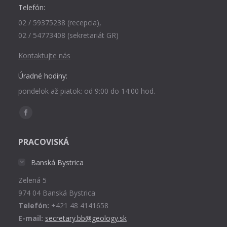
Telefón:
02 / 59375238 (recepcia),
02 / 54773408 (sekretariát GR)
Kontaktujte nás
Úradné hodiny:
pondelok až piatok: od 9:00 do 14:00 hod.
Find us on:
Facebook
page
PRACOVISKÁ
opens
in
Banská Bystrica
new
Zelená 5
window
974 04 Banská Bystrica
Telefón:
+421 48 4141658
E-mail:
secretary.bb@geology.sk