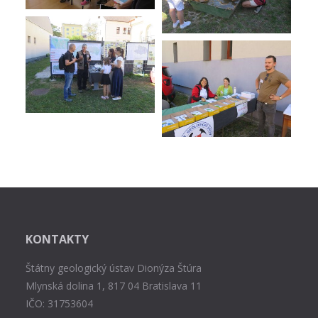
KONTAKTY
Štátny geologický ústav Dionýza Štúra
Mlynská dolina 1, 817 04 Bratislava 11
IČO: 31753604