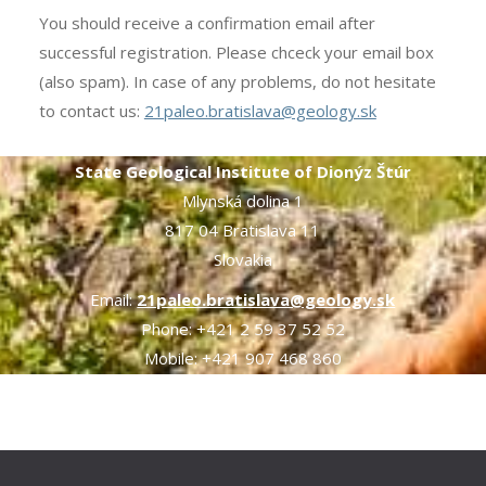
You should receive a confirmation email after
successful registration. Please chceck your email box
(also spam). In case of any problems, do not hesitate
to contact us:
21paleo.bratislava@geology.sk
State Geological Institute of Dionýz Štúr
Mlynská dolina 1
817 04 Bratislava 11
Slovakia
Email:
21paleo.bratislava@geology.sk
Phone: +421 2 59 37 52 52
Mobile: +421 907 468 860