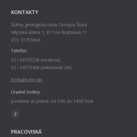
KONTAKTY
Štátny geologický ústav Dionýza Štúra
Mlynská dolina 1, 817 04 Bratislava 11
IČO: 31753604
Telefón:
02 / 59375238 (recepcia),
02 / 54773408 (sekretariát GR)
Kontaktujte nás
Úradné hodiny:
pondelok až piatok: od 9:00 do 14:00 hod.
Find us on:
Facebook
page
PRACOVISKÁ
opens