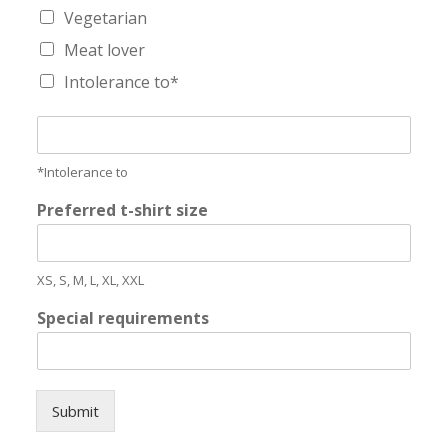
Vegetarian
Meat lover
Intolerance to*
I
n
t
*Intolerance to
o
l
Preferred t-shirt size
e
r
a
XS, S, M, L, XL, XXL
n
c
Special requirements
e
t
o
Submit