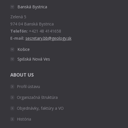
in
Banská Bystrica
new
Zelená 5
window
974 04 Banská Bystrica
Telefón:
+421 48 4141658
E-mail:
secretary.bb@geology.sk
Košice
Spišská Nová Ves
ABOUT US
Profil ústavu
Organizačná štruktúra
Objednávky, faktúry a VO
História