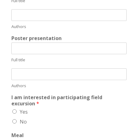
Full title
A
u
t
Authors
h
o
Poster presentation
r
s
Full title
A
u
t
Authors
h
o
I am interested in participating field
r
excursion
*
s
Yes
_
2
No
Meal