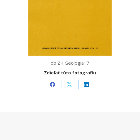
ob ZK Geologia17
Zdieľať túto fotografiu
Share
Share
Share
on
on
on
Facebook
X
LinkedIn