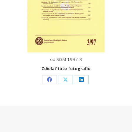
ob SGM 1997-3
Zdieľať túto fotografiu
Share
Share
Share
on
on
on
Facebook
X
LinkedIn