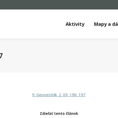
Aktivity
Mapy a d
7
9_Geovestník_2_09_196_197
Zdieľať tento článok