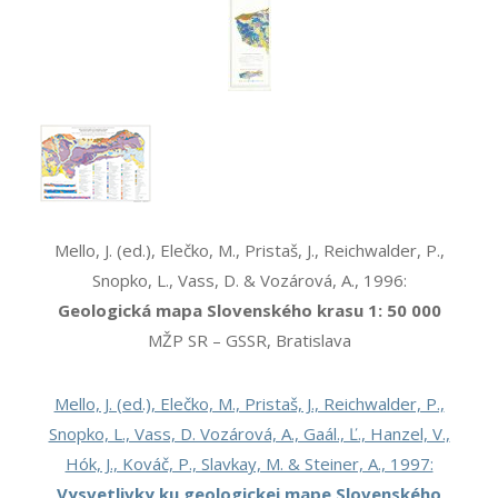
Mello, J. (ed.), Elečko, M., Pristaš, J., Reichwalder, P.,
Snopko, L., Vass, D. & Vozárová, A., 1996:
Geologická mapa Slovenského krasu 1: 50 000
MŽP SR – GSSR, Bratislava
Mello, J. (ed.), Elečko, M., Pristaš, J., Reichwalder, P.,
Snopko, L., Vass, D. Vozárová, A., Gaál., Ľ., Hanzel, V.,
Hók, J., Kováč, P., Slavkay, M. & Steiner, A., 1997:
Vysvetlivky ku geologickej mape Slovenského