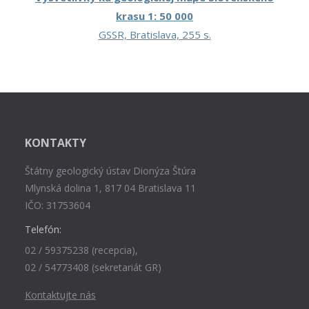
krasu 1: 50 000
GSSR, Bratislava, 255 s.
KONTAKTY
Štátny geologický ústav Dionýza Štúra
Mlynská dolina 1, 817 04 Bratislava 11
IČO: 31753604
Telefón:
02 / 59375238 (recepcia),
02 / 54773408 (sekretariát GR)
Kontaktujte nás