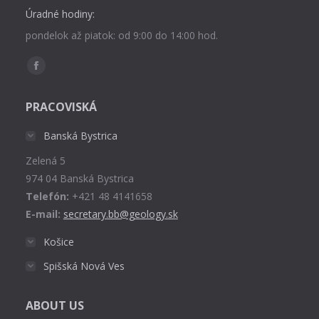
Úradné hodiny:
pondelok až piatok: od 9:00 do 14:00 hod.
Find us on:
Facebook
page
PRACOVISKÁ
opens
in
Banská Bystrica
new
Zelená 5
window
974 04 Banská Bystrica
Telefón:
+421 48 4141658
E-mail:
secretary.bb@geology.sk
Košice
Spišská Nová Ves
ABOUT US