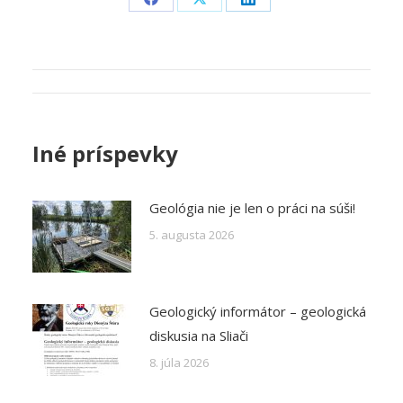
Share
Share
Share
on
on
on
Facebook
X
LinkedIn
Post
navigation
Iné príspevky
Geológia nie je len o práci na súši!
5. augusta 2026
Geologický informátor – geologická
diskusia na Sliači
8. júla 2026