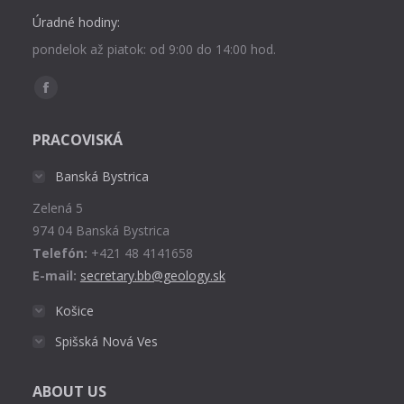
Úradné hodiny:
pondelok až piatok: od 9:00 do 14:00 hod.
Find us on:
Facebook
page
PRACOVISKÁ
opens
in
Banská Bystrica
new
Zelená 5
window
974 04 Banská Bystrica
Telefón:
+421 48 4141658
E-mail:
secretary.bb@geology.sk
Košice
Spišská Nová Ves
ABOUT US