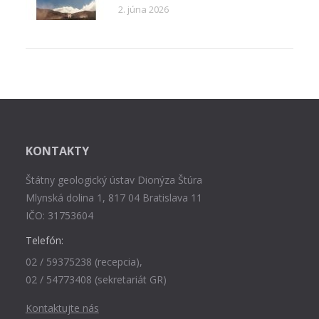
2. júna 2026
KONTAKTY
Štátny geologický ústav Dionýza Štúra
Mlynská dolina 1, 817 04 Bratislava 11
IČO: 31753604
Telefón:
02 / 59375238 (recepcia),
02 / 54773408 (sekretariát GR)
Kontaktujte nás