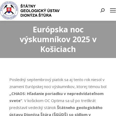
Search:
Európska noc
výskumníkov 2025 v
Košiciach
Posledný septembrový piatok sa aj tento rok niesol v
znamení Európskej noci výskumníkov, ktorej témou bol
„CHAOS: Hľadanie poriadku v nepredvídateľnom
svete“
. V košickom OC Optima sa už po tretíkrát
predstavil vedecký stánok
Štátneho geologického
ústavu Dionýza Štúra (ŠGÚDŠ) so sídlom v