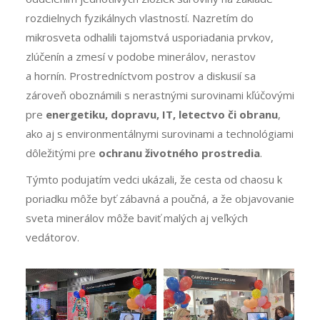
rozdielnych fyzikálnych vlastností. Nazretím do
mikrosveta odhalili tajomstvá usporiadania prvkov,
zlúčenín a zmesí v podobe minerálov, nerastov
a hornín. Prostredníctvom postrov a diskusií sa
zároveň oboznámili s nerastnými surovinami kľúčovými
pre
energetiku, dopravu, IT, letectvo či obranu
,
ako aj s environmentálnymi surovinami a technológiami
dôležitými pre
ochranu životného prostredia
.
Týmto podujatím vedci ukázali, že cesta od chaosu k
poriadku môže byť zábavná a poučná, a že objavovanie
sveta minerálov môže baviť malých aj veľkých
vedátorov.