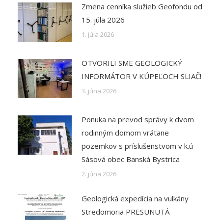
Zmena cenníka služieb Geofondu od
15. júla 2026
1. júla 2026
OTVORILI SME GEOLOGICKÝ
INFORMÁTOR V KÚPEĽOCH SLIAČ!
3. júna 2026
Ponuka na prevod správy k dvom
rodinným domom vrátane
pozemkov s príslušenstvom v k.ú
Sásová obec Banská Bystrica
2. júna 2026
Geologická expedícia na vulkány
Stredomoria PRESUNUTÁ