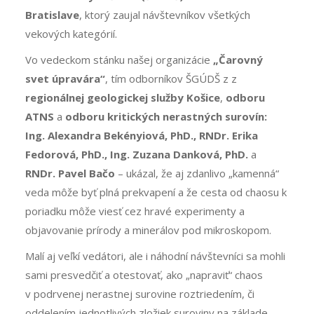
Bratislave
, ktorý zaujal návštevníkov všetkých
vekových kategórií.
Vo vedeckom stánku našej organizácie
„Čarovný
svet úpravára“
, tím odborníkov ŠGÚDŠ z z
regionálnej geologickej služby Košice
,
odboru
ATNS
a
odboru kritických nerastných surovín:
Ing. Alexandra Bekényiová, PhD., RNDr. Erika
Fedorová, PhD., Ing. Zuzana Danková, PhD.
a
RNDr. Pavel Bačo
– ukázal, že aj zdanlivo „kamenná“
veda môže byť plná prekvapení a že cesta od chaosu k
poriadku môže viesť cez hravé experimenty a
objavovanie prírody a minerálov pod mikroskopom.
Malí aj veľkí vedátori, ale i náhodní návštevníci sa mohli
sami presvedčiť a otestovať, ako „napraviť“ chaos
v podrvenej nerastnej surovine roztriedením, či
oddelením jednotlivých zložiek suroviny na základe