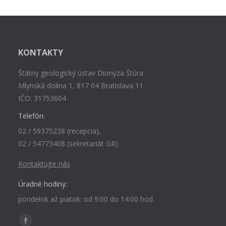
KONTAKTY
Štátny geologický ústav Dionýza Štúra
Mlynská dolina 1, 817 04 Bratislava 11
IČO: 31753604
Telefón:
02 / 59375238 (recepcia),
02 / 54773408 (sekretariát GR)
Kontaktujte nás
Úradné hodiny:
pondelok až piatok: od 9:00 do 14:00 hod.
Find us on: