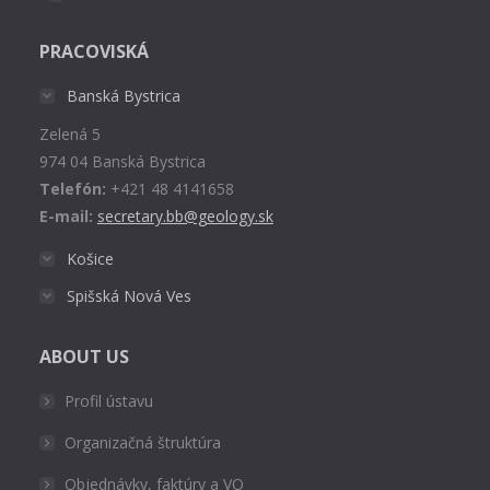
Facebook
page
PRACOVISKÁ
opens
in
Banská Bystrica
new
Zelená 5
window
974 04 Banská Bystrica
Telefón:
+421 48 4141658
E-mail:
secretary.bb@geology.sk
Košice
Spišská Nová Ves
ABOUT US
Profil ústavu
Organizačná štruktúra
Objednávky, faktúry a VO