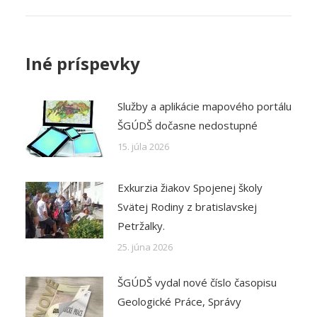
Post
navigation
Iné príspevky
Služby a aplikácie mapového portálu
ŠGÚDŠ dočasne nedostupné
15. júla 2026
Exkurzia žiakov Spojenej školy
Svätej Rodiny z bratislavskej
Petržalky.
25. júna 2026
ŠGÚDŠ vydal nové číslo časopisu
Geologické Práce, Správy