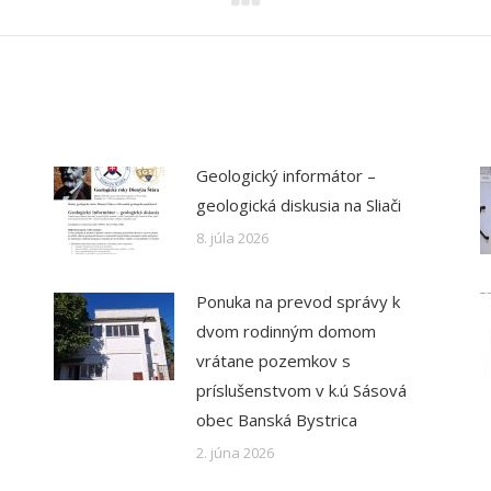
Geologický informátor –
geologická diskusia na Sliači
8. júla 2026
Ponuka na prevod správy k
dvom rodinným domom
vrátane pozemkov s
príslušenstvom v k.ú Sásová
obec Banská Bystrica
2. júna 2026