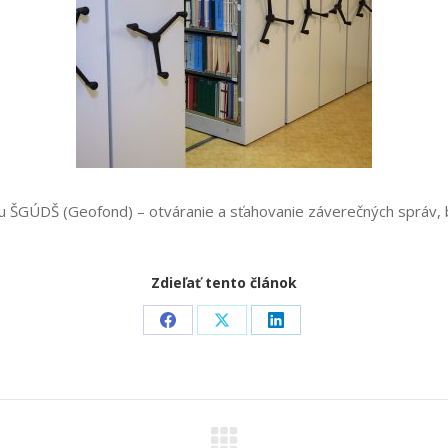
ívu ŠGÚDŠ (Geofond) – otváranie a sťahovanie záverečných správ,
Zdieľať tento článok
Share
Share
Share
on
on
on
Facebook
X
LinkedIn