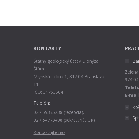
KONTAKTY
PRAC
Štátny geologický ústav Dionýza
Ba
Štúra
Zelená
Mlynská dolina 1, 817 04 Bratislava
974 04
11
Telefó
IČO: 31753604
E-mail
Telefón:
Ko
02 / 59375238 (recepcia),
Sp
02 / 54773408 (sekretariát GR)
Kontaktujte nás