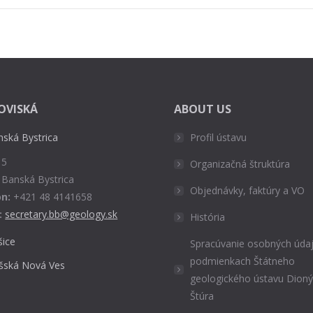
OVISKÁ
ABOUT US
nská Bystrica
Profil ústavu
 5
Organizačná štruktúra
 Banská Bystrica
Objednávky, faktúry a VO
n:
+421 48 4141658
:
secretary.bb@geology.sk
História
šice
Spracúvanie osobných údaj
podmienkach Štátneho
išská Nová Ves
geologického ústavu Dion
Štúra