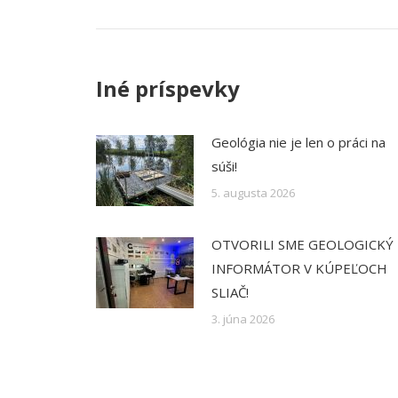
navigation
Iné príspevky
Geológia nie je len o práci na
súši!
5. augusta 2026
OTVORILI SME GEOLOGICKÝ
INFORMÁTOR V KÚPEĽOCH
SLIAČ!
3. júna 2026