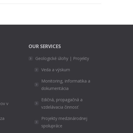
OUR SERVICES
Geologické úlohy | Projekty
Veda a výskum
Monitoring, informatika a
dokumentácia
Edičná, propagačná a
ov v
vzdelávacia činnosť
ýza
Projekty medzinárodnej
spolupráce