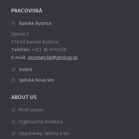
page
PRACOVISKÁ
opens
in
Banská Bystrica
new
Zelená 5
window
974 04 Banská Bystrica
Telefón:
+421 48 4141658
E-mail:
secretary.bb@geology.sk
Košice
Spišská Nová Ves
ABOUT US
Profil ústavu
Organizačná štruktúra
Objednávky, faktúry a VO