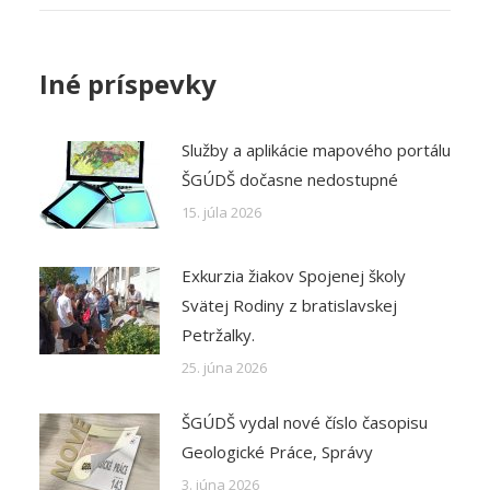
Post
navigation
Iné príspevky
Služby a aplikácie mapového portálu
ŠGÚDŠ dočasne nedostupné
15. júla 2026
Exkurzia žiakov Spojenej školy
Svätej Rodiny z bratislavskej
Petržalky.
25. júna 2026
ŠGÚDŠ vydal nové číslo časopisu
Geologické Práce, Správy
3. júna 2026