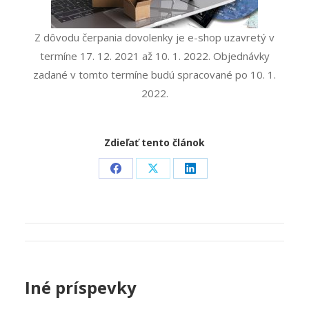
Z dôvodu čerpania dovolenky je e-shop uzavretý v
termíne 17. 12. 2021 až 10. 1. 2022. Objednávky
zadané v tomto termíne budú spracované po 10. 1.
2022.
Zdieľať tento článok
Share
Share
Share
on
on
on
Facebook
X
LinkedIn
Post
navigation
Iné príspevky