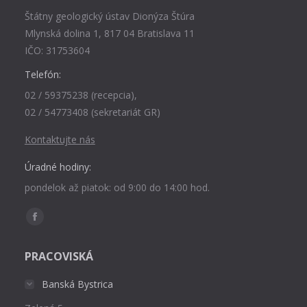
Štátny geologický ústav Dionýza Štúra
Mlynská dolina 1, 817 04 Bratislava 11
IČO: 31753604
Telefón:
02 / 59375238 (recepcia),
02 / 54773408 (sekretariát GR)
Kontaktujte nás
Úradné hodiny:
pondelok až piatok: od 9:00 do 14:00 hod.
Find us on:
Facebook
page
PRACOVISKÁ
opens
in
Banská Bystrica
new