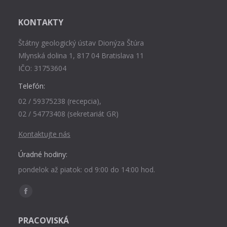
KONTAKTY
Štátny geologický ústav Dionýza Štúra
Mlynská dolina 1, 817 04 Bratislava 11
IČO: 31753604
Telefón:
02 / 59375238 (recepcia),
02 / 54773408 (sekretariát GR)
Kontaktujte nás
Úradné hodiny:
pondelok až piatok: od 9:00 do 14:00 hod.
Find us on:
Facebook
page
PRACOVISKÁ
opens