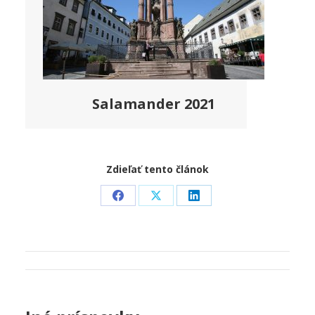
Salamander 2021
Zdieľať tento článok
Share
Share
Share
on
on
on
Facebook
X
LinkedIn
Post
navigation