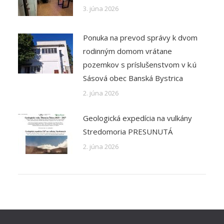
3. júna 2026
Ponuka na prevod správy k dvom
rodinným domom vrátane
pozemkov s príslušenstvom v k.ú
Sásová obec Banská Bystrica
2. júna 2026
Geologická expedícia na vulkány
Stredomoria PRESUNUTÁ
2. júna 2026