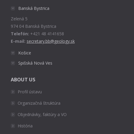
in
Banská Bystrica
new
Zelená 5
window
974 04 Banská Bystrica
Telefón:
+421 48 4141658
E-mail:
secretary.bb@geology.sk
Košice
Spišská Nová Ves
ABOUT US
Profil ústavu
Organizačná štruktúra
Objednávky, faktúry a VO
História