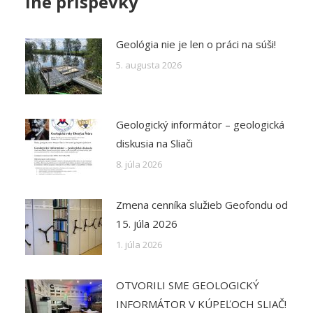
Iné príspevky
Geológia nie je len o práci na súši!
5. augusta 2026
Geologický informátor – geologická
diskusia na Sliači
8. júla 2026
Zmena cenníka služieb Geofondu od
15. júla 2026
1. júla 2026
OTVORILI SME GEOLOGICKÝ
INFORMÁTOR V KÚPEĽOCH SLIAČ!