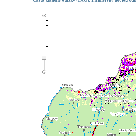
Často kladené otázky (FAQ),
Inžiniersky geológ od