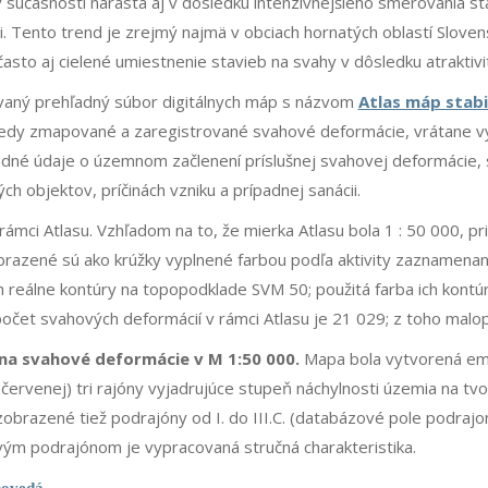
v súčasnosti narastá aj v dôsledku intenzívnejšieho smerovania st
i. Tento trend je zrejmý najmä v obciach hornatých oblastí Slov
sto aj cielené umiestnenie stavieb na svahy v dôsledku atraktivi
vaný prehľadný súbor digitálnych máp s názvom
Atlas máp stabil
edy zmapované a zaregistrované svahové deformácie, vrátane vy
adné údaje o územnom začlenení príslušnej svahovej deformácie, 
ch objektov, príčinách vzniku a prípadnej sanácii.
ámci Atlasu. Vzhľadom na to, že mierka Atlasu bola 1 : 50 000, p
obrazené sú ako krúžky vyplnené farbou podľa aktivity zaznamenane
 reálne kontúry na topopodklade SVM 50; použitá farba ich kontú
čet svahových deformácií v rámci Atlasu je 21 029; z toho malop
na svahové deformácie v M 1:50 000.
Mapa bola vytvorená em
 červenej) tri rajóny vyjadrujúce stupeň náchylnosti územia na t
brazené tiež podrajóny od I. do III.C. (databázové pole podrajo
ivým podrajónom je vypracovaná stručná charakteristika.