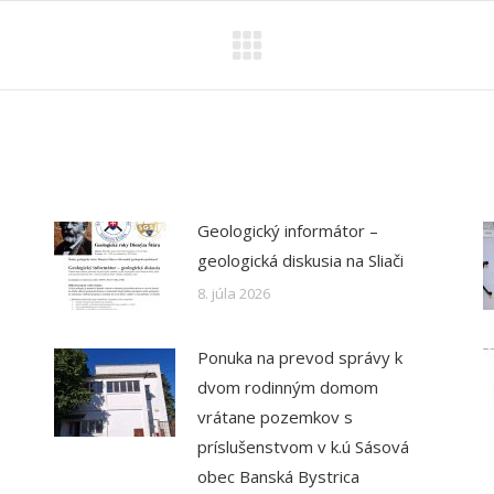
Geologický informátor –
geologická diskusia na Sliači
8. júla 2026
Ponuka na prevod správy k
dvom rodinným domom
vrátane pozemkov s
príslušenstvom v k.ú Sásová
obec Banská Bystrica