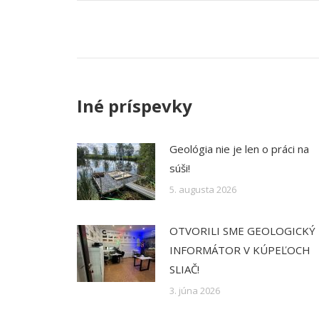
Post
navigation
Iné príspevky
Geológia nie je len o práci na
súši!
5. augusta 2026
OTVORILI SME GEOLOGICKÝ
INFORMÁTOR V KÚPEĽOCH
SLIAČ!
3. júna 2026