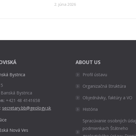
2. júna 2026
OVISKÁ
ABOUT US
nská Bystrica
Profil ústavu
 5
Organizačná štruktúra
 Banská Bystrica
Objednávky, faktúry a VO
n:
+421 48 4141658
:
secretary.bb@geology.sk
História
šice
Spracúvanie osobných údaj
podmienkach Štátneho
išská Nová Ves
geologického ústavu Dion