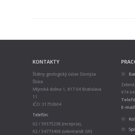
KONTAKTY
PRAC
Štátny geologický ústav Dionýza
Ba
Štúra
Zelená
Mlynská dolina 1, 817 04 Bratislava
974 04
11
Telefó
IČO: 31753604
E-mail
Telefón:
Ko
02 / 59375238 (recepcia),
Sp
02 / 54773408 (sekretariát GR)