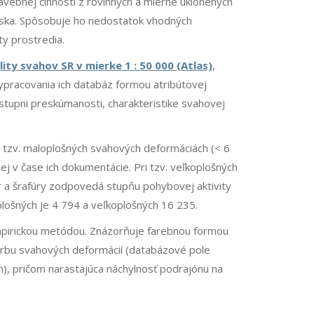
avebnej činnosti z rovinných a mierne uklonených
enska. Spôsobuje ho nedostatok vhodných
ty prostredia.
ity svahov SR v mierke 1 : 50 000 (Atlas)
,
pracovania ich databáz formou atribútovej
stupni preskúmanosti, charakteristike svahovej
ri tzv. maloplošných svahových deformáciách (< 6
j v čase ich dokumentácie. Pri tzv. veľkoplošných
r a šrafúry zodpovedá stupňu pohybovej aktivity
lošných je 4 794 a veľkoplošných 16 235.
pirickou metódou. Znázorňuje farebnou formou
vorbu svahových deformácií (databázové pole
n), pričom narastajúca náchylnosť podrajónu na