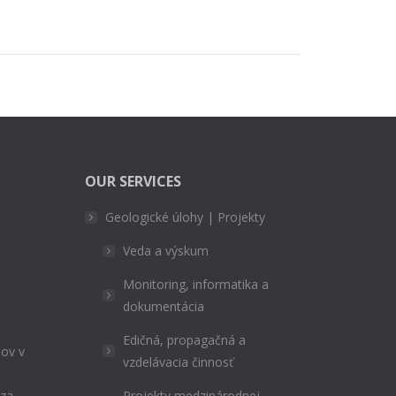
OUR SERVICES
Geologické úlohy | Projekty
Veda a výskum
Monitoring, informatika a
dokumentácia
Edičná, propagačná a
ov v
vzdelávacia činnosť
ýza
Projekty medzinárodnej