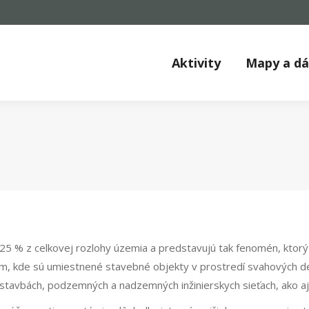
Aktivity
Mapy a d
25 % z celkovej rozlohy územia a predstavujú tak fenomén, ktor
m, kde sú umiestnené stavebné objekty v prostredí svahových d
 stavbách, podzemných a nadzemných inžinierskych sieťach, ako a