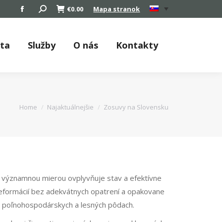
Search:
€
0.00
Mapa stranok
Facebook
page
opens
áta
Služby
O nás
Kontakty
in
new
window
You are here:
Home
Najaktuálnejšie
Zosuvy na Slovensku
ý významnou mierou ovplyvňuje stav a efektívne
eformácií bez adekvátnych opatrení a opakovane
j poľnohospodárskych a lesných pôdach.