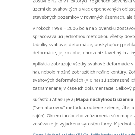
Zosuvné riziko v niektorých regiónoch Slovenska 
území do svahovitých a viac exponovaných oblast
stavebných pozemkov v rovinných územiach, ale ča
V rokoch 1999 – 2006 bola na Slovensku zostavo
spracovávajúci jednotnou metodikou všetky dovt
tabuľky svahovej deformácie, poskytujúcej prehľ
deformácie, jej rozlohe, ohrození stavebných a iný
Aplikácia zobrazuje všetky svahové deformácie v r
ha), nebolo možné zobraziť ich reálne kontúry. Z
svahových deformáciách (˃ 6 ha) sú zobrazené ich
zaznamenanej v čase ich dokumentácie. Celkový po
Súčasťou Atlasu je aj
Mapa náchylnosti územia 
(“semaforovou” metódou: odtiene zelenej, žltej a
rajón). Okrem farebného znázornenia sú v mape zo
zosúvanie je vyjadrená sýtosťou farby. K jednotl