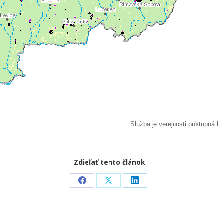
Zdieľať tento článok
Share
Share
Share
on
on
on
Facebook
X
LinkedIn