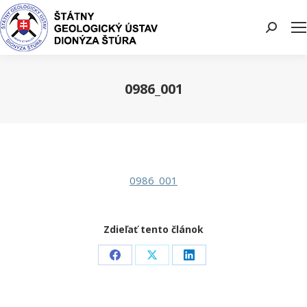
Search:
0986_001
You are here:
0986_001
Zdieľať tento článok
Share
Share
Share
on
on
on
Facebook
X
LinkedIn