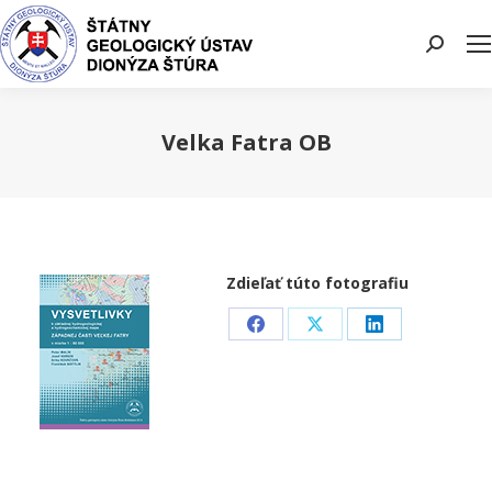
Search:
Velka Fatra OB
You are here:
Zdieľať túto fotografiu
Share
Share
Share
on
on
on
Facebook
X
LinkedIn