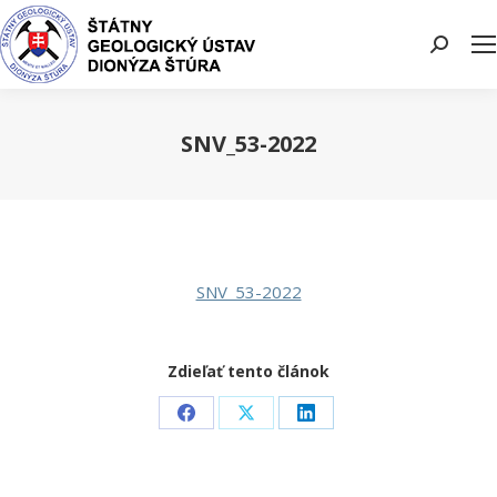
Search:
SNV_53-2022
You are here:
SNV_53-2022
Zdieľať tento článok
Share
Share
Share
on
on
on
Facebook
X
LinkedIn