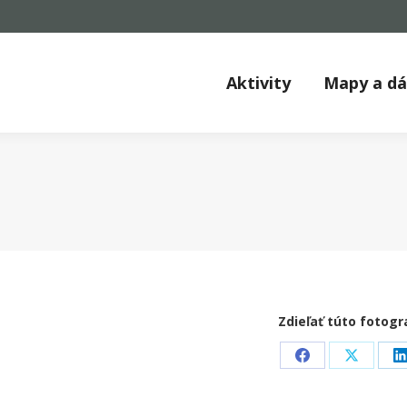
Aktivity
Mapy a d
Zdieľať túto fotogr
Share
Share
on
on