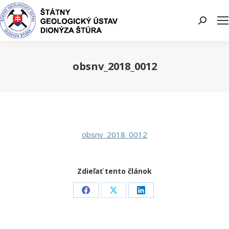
Search:
obsnv_2018_0012
You are here:
obsnv_2018_0012
Zdieľať tento článok
Share
Share
Share
on
on
on
Facebook
X
LinkedIn