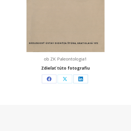
ob ZK Paleontologia1
Zdieľať túto fotografiu
Share
Share
Share
on
on
on
Facebook
X
LinkedIn