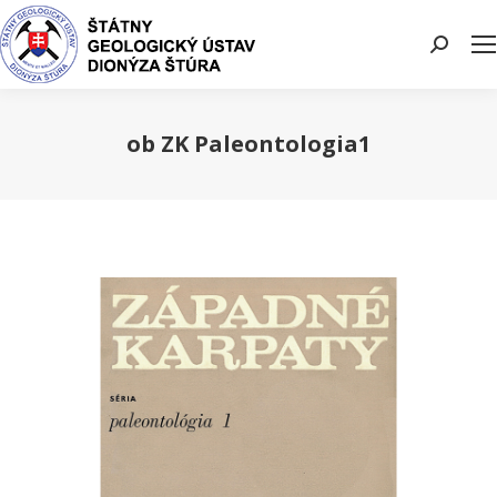
Search:
ob ZK Paleontologia1
You are here: