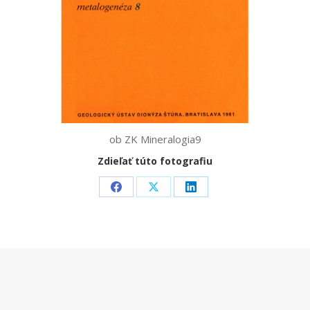
ob ZK Mineralogia9
Zdieľať túto fotografiu
Share
Share
Share
on
on
on
Facebook
X
LinkedIn