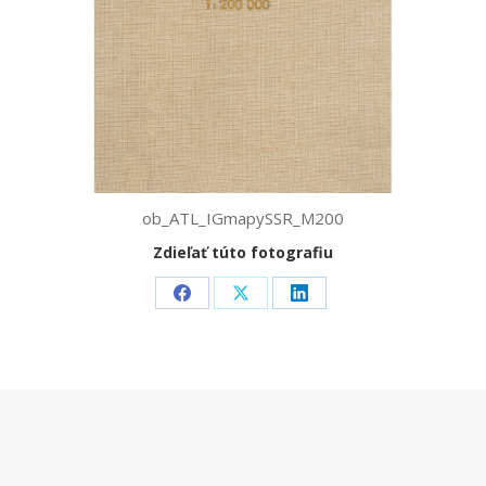
ob_ATL_IGmapySSR_M200
Zdieľať túto fotografiu
Share
Share
Share
on
on
on
Facebook
X
LinkedIn