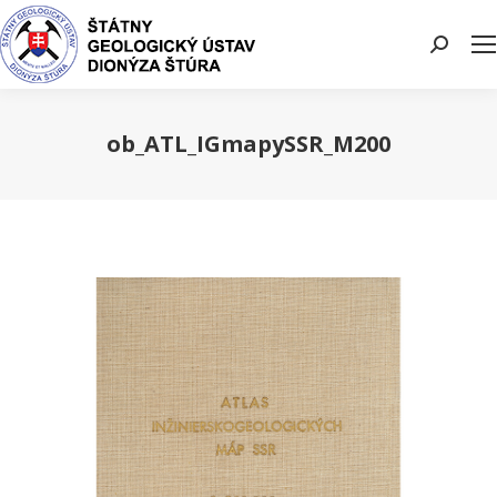
Search:
ob_ATL_IGmapySSR_M200
You are here: