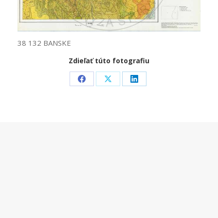
38 132 BANSKE
Zdieľať túto fotografiu
Share
Share
Share
on
on
on
Facebook
X
LinkedIn