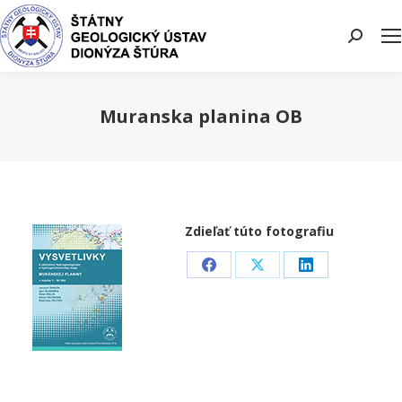
Search:
Muranska planina OB
You are here:
Zdieľať túto fotografiu
Share
Share
Share
on
on
on
Facebook
X
LinkedIn