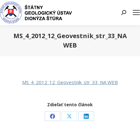
Search:
MS_4_2012_12_Geovestnik_str_33_NA
WEB
You are here:
MS_4_2012_12_Geovestnik_str_33_NA WEB
Zdieľať tento článok
Share
Share
Share
on
on
on
Facebook
X
LinkedIn