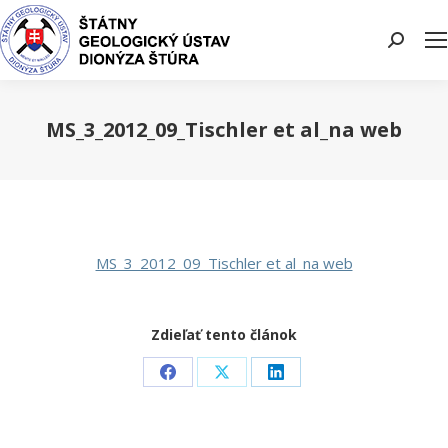
Search:
MS_3_2012_09_Tischler et al_na web
You are here:
MS_3_2012_09_Tischler et al_na web
Zdieľať tento článok
Share
Share
Share
on
on
on
Facebook
X
LinkedIn