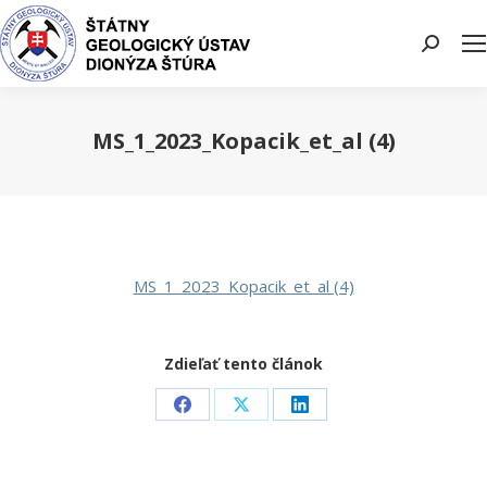
Search:
MS_1_2023_Kopacik_et_al (4)
You are here:
MS_1_2023_Kopacik_et_al (4)
Zdieľať tento článok
Share
Share
Share
on
on
on
Facebook
X
LinkedIn